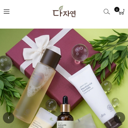
0
‹
›