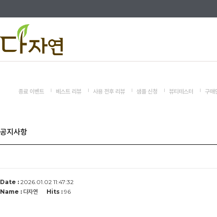
종료 이벤트
베스트 리뷰
사용 전후 리뷰
샘플 신청
뷰티테스터
구매
공지사항
Date :
2026.01.02 11:47:32
Name :
다자연
Hits :
96