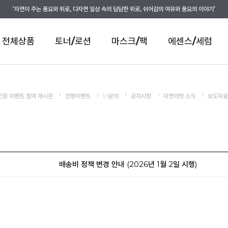
‘자연이 주는 풍요와 위로, 다자연 일상 속의 담담한 위로, 쉬어감의 여유와 풍요의 이야기’
전체상품
토너/로션
마스크/팩
에센스/세럼
인증 이벤트 참여 게시판
진행이벤트
1:1문의
공지사항
자연의벗 소식
보도자료
배송비 정책 변경 안내 (2026년 1월 2일 시행)