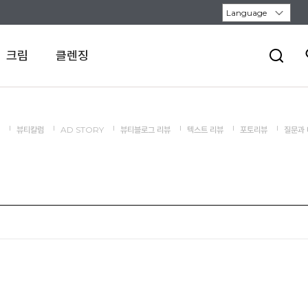
크림
클렌징
뷰티칼럼
AD STORY
뷰티블로그 리뷰
텍스트 리뷰
포토리뷰
질문과