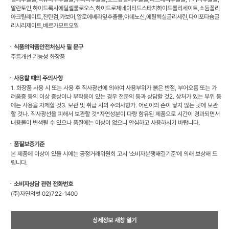
알란토인,하이드록시에틸셀룰로오스,하이드로제네이티드스타치하이드롤리세이트,소듐폴리
아크릴레이트,잔탄검,카보머,알로에베라잎추출물,아데노신,에틸헥실글리세린,다이포타슘글
리시리제이트,베르가모트오일
ㆍ식품의약품안전처심사 필 문구
주름개선 기능성 화장품
ㆍ사용할 때의 주의사항
1. 화장품 사용 시 또는 사용 후 직사광선에 의하여 사용부위가 붉은 반점, 부어오름 또는 가
려움증 등의 이상 증상이나 부작용이 있는 경우 전문의 등과 상담할 것2. 상처가 있는 부위 등
에는 사용을 자제할 것3. 보관 및 취급 시의 주의사항가. 어린이의 손이 닿지 않는 곳에 보관
할 것나. 직사광선을 피해서 보관할 것*자연성분이 다량 함유된 제품으로 시간이 경과되면서
내용물이 변색될 수 있으나 품질에는 이상이 없으니 안심하고 사용하시기 바랍니다.
ㆍ품질보증기준
본 제품에 이상이 있을 시에는 공정거래위원회 고시 '소비자분쟁해결기준'에 의해 보상해 드
립니다.
ㆍ소비자상담 관련 전화번호
(주)자연의벗 02)722-1400
상세정보 새창 열기