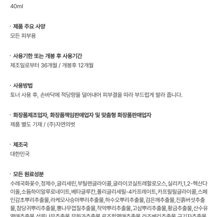
40ml
ㆍ제품 주요 사양
모든 피부용
ㆍ사용기한 또는 개봉 후 사용기간
제조일로부터 36개월 / 개봉후 12개월
ㆍ사용방법
토너 사용 후, 손바닥에 적당량을 덜어내어 피부결을 따라 부드럽게 발라 줍니다.
ㆍ화장품제조업자, 화장품책임판매업자 및 맞춤형 화장품판매업자
제품 별도 기재 / (주)자연의벗
ㆍ제조국
대한민국
ㆍ모든 원료성분
수레국화꽃수,정제수,글리세린,부틸렌글라이콜,글라이코실트레할로오스,실리카,1,2-헥산다
이올,소듐하이알루로네이트,베타글루칸,폴리글리세릴-4카프레이트,카프릴릴글라이콜,스페
인감초뿌리추출물,라케모사승마뿌리추출물,하수오뿌리추출물,검은깨추출물,진흙버섯추출
물,참당귀뿌리추출물,뽕나무껍질추출물,작약뿌리추출물,고삼뿌리추출물,황금추출물,산수유
열매추출물,석류나무추출물,무화과추출물,로즈힙열매추출물,라즈베리추출물,구기자추출물,