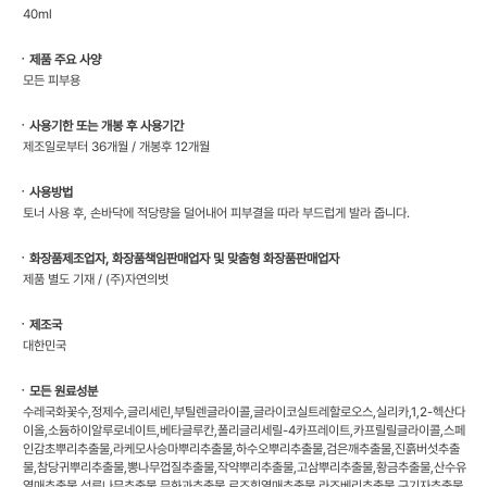
40ml
ㆍ제품 주요 사양
모든 피부용
ㆍ사용기한 또는 개봉 후 사용기간
제조일로부터 36개월 / 개봉후 12개월
ㆍ사용방법
토너 사용 후, 손바닥에 적당량을 덜어내어 피부결을 따라 부드럽게 발라 줍니다.
ㆍ화장품제조업자, 화장품책임판매업자 및 맞춤형 화장품판매업자
제품 별도 기재 / (주)자연의벗
ㆍ제조국
대한민국
ㆍ모든 원료성분
수레국화꽃수,정제수,글리세린,부틸렌글라이콜,글라이코실트레할로오스,실리카,1,2-헥산다
이올,소듐하이알루로네이트,베타글루칸,폴리글리세릴-4카프레이트,카프릴릴글라이콜,스페
인감초뿌리추출물,라케모사승마뿌리추출물,하수오뿌리추출물,검은깨추출물,진흙버섯추출
물,참당귀뿌리추출물,뽕나무껍질추출물,작약뿌리추출물,고삼뿌리추출물,황금추출물,산수유
열매추출물,석류나무추출물,무화과추출물,로즈힙열매추출물,라즈베리추출물,구기자추출물,