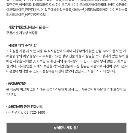
알란토인,하이드록시에틸셀룰로오스,하이드로제네이티드스타치하이드롤리세이트,소듐폴리
아크릴레이트,잔탄검,카보머,알로에베라잎추출물,아데노신,에틸헥실글리세린,다이포타슘글
리시리제이트,베르가모트오일
ㆍ식품의약품안전처심사 필 문구
주름개선 기능성 화장품
ㆍ사용할 때의 주의사항
1. 화장품 사용 시 또는 사용 후 직사광선에 의하여 사용부위가 붉은 반점, 부어오름 또는 가
려움증 등의 이상 증상이나 부작용이 있는 경우 전문의 등과 상담할 것2. 상처가 있는 부위 등
에는 사용을 자제할 것3. 보관 및 취급 시의 주의사항가. 어린이의 손이 닿지 않는 곳에 보관
할 것나. 직사광선을 피해서 보관할 것*자연성분이 다량 함유된 제품으로 시간이 경과되면서
내용물이 변색될 수 있으나 품질에는 이상이 없으니 안심하고 사용하시기 바랍니다.
ㆍ품질보증기준
본 제품에 이상이 있을 시에는 공정거래위원회 고시 '소비자분쟁해결기준'에 의해 보상해 드
립니다.
ㆍ소비자상담 관련 전화번호
(주)자연의벗 02)722-1400
상세정보 새창 열기