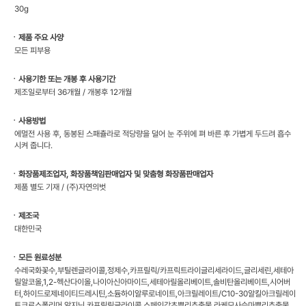
30g
ㆍ제품 주요 사양
모든 피부용
ㆍ사용기한 또는 개봉 후 사용기간
제조일로부터 36개월 / 개봉후 12개월
ㆍ사용방법
에멀전 사용 후, 동봉된 스패츌라로 적당량을 덜어 눈 주위에 펴 바른 후 가볍게 두드려 흡수
시켜 줍니다.
ㆍ화장품제조업자, 화장품책임판매업자 및 맞춤형 화장품판매업자
제품 별도 기재 / (주)자연의벗
ㆍ제조국
대한민국
ㆍ모든 원료성분
수레국화꽃수,부틸렌글라이콜,정제수,카프릴릭/카프릭트라이글리세라이드,글리세린,세테아
릴알코올,1,2-헥산다이올,나이아신아마이드,세테아릴올리베이트,솔비탄올리베이트,시어버
터,하이드로제네이티드레시틴,소듐하이알루로네이트,아크릴레이트/C10-30알킬아크릴레이
트크로스폴리머,알지닌,카프릴릴글라이콜,스페인감초뿌리추출물,라케모사승마뿌리추출물,