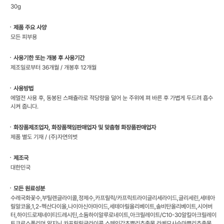
30g
ㆍ제품 주요 사양
모든 피부용
ㆍ사용기한 또는 개봉 후 사용기간
제조일로부터 36개월 / 개봉후 12개월
ㆍ사용방법
에멀전 사용 후, 동봉된 스패츌라로 적당량을 덜어 눈 주위에 펴 바른 후 가볍게 두드려 흡수
시켜 줍니다.
ㆍ화장품제조업자, 화장품책임판매업자 및 맞춤형 화장품판매업자
제품 별도 기재 / (주)자연의벗
ㆍ제조국
대한민국
ㆍ모든 원료성분
수레국화꽃수,부틸렌글라이콜,정제수,카프릴릭/카프릭트라이글리세라이드,글리세린,세테아
릴알코올,1,2-헥산다이올,나이아신아마이드,세테아릴올리베이트,솔비탄올리베이트,시어버
터,하이드로제네이티드레시틴,소듐하이알루로네이트,아크릴레이트/C10-30알킬아크릴레이
트크로스폴리머,알지닌,카프릴릴글라이콜,스페인감초뿌리추출물,라케모사승마뿌리추출물,