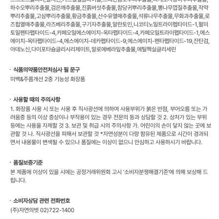
하수오뿌리추출물,검은깨추출물,진흙버섯추출물,참당귀뿌리추출물,뽕나무껍질추출물,작약
뿌리추출물,고삼뿌리추출물,황금추출물,산수유열매추출물,석류나무추출물,무화과추출물,로
즈힙열매추출물,라즈베리추출물,구기자추출물,알란토인,니코티노일트라이펩타이드-1,팔미
토일펜타펩타이드-4,카페오일에스에이치-옥타펩타이드-4,카페오일트라이펩타이드-1,에스
에이치-옥타펩타이드-4,에스에이치-데카펩타이드-9,에스에이치-펜타펩타이드-19,잔탄검,
아데노신,다이포타슘글리시리제이트,알로에베라잎추출물,에틸헥실글리세린
ㆍ식품의약품안전처심사 필 문구
미백&주름개선 2중 기능성 화장품
ㆍ사용할 때의 주의사항
1. 화장품 사용 시 또는 사용 후 직사광선에 의하여 사용부위가 붉은 반점, 부어오름 또는 가
려움증 등의 이상 증상이나 부작용이 있는 경우 전문의 등과 상담할 것 2. 상처가 있는 부위
등에는 사용을 자제할 것 3. 보관 및 취급 시의 주의사항 가. 어린이의 손이 닿지 않는 곳에 보
관할 것 나. 직사광선을 피해서 보관할 것 *자연성분이 다량 함유된 제품으로 시간이 경과되
면서 내용물이 변색될 수 있으나 품질에는 이상이 없으니 안심하고 사용하시기 바랍니다.
ㆍ품질보증기준
본 제품에 이상이 있을 시에는 공정거래위원회 고시 '소비자분쟁해결기준'에 의해 보상해 드
립니다.
ㆍ소비자상담 관련 전화번호
(주)자연의벗 02)722-1400