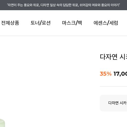
‘자연이 주는 풍요와 위로, 다자연 일상 속의 담담한 위로, 쉬어감의 여유와 풍요의 이야기’
전체상품
토너/로션
마스크/팩
에센스/세럼
다자연 시
35
%
17,0
다자연 시카