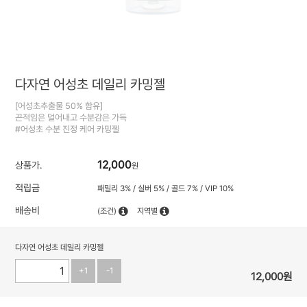
다자연 어성초 데일리 카밍젤
[어성초추출물 50% 함유]
끈적임은 덜어내고 수분감은 가득
#어성초 수분 진정 케어 카밍젤
12,000
상품가.
원
적립금
패밀리 3% / 실버 5% / 골드 7% / VIP 10%
배송비
(조건)
지역별
다자연 어성초 데일리 카밍젤
+1
-1
12,000
원