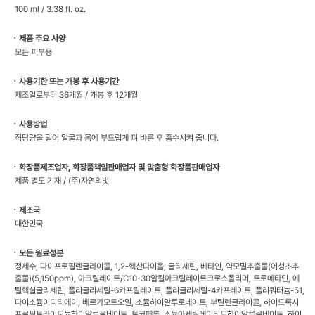
100 ml / 3.38 fl. oz.
ㆍ제품 주요 사양
모든 피부용
ㆍ사용기한 또는 개봉 후 사용기간
제조일로부터 36개월 / 개봉 후 12개월
ㆍ사용방법
적당량을 덜어 얼굴과 몸에 부드럽게 펴 바른 후 흡수시켜 줍니다.
ㆍ화장품제조업자, 화장품책임판매업자 및 맞춤형 화장품판매업자
제품 별도 기재 / (주)자연의벗
ㆍ제조국
대한민국
ㆍ모든 원료성분
정제수, 다이프로필렌글라이콜, 1,2-헥산다이올, 글리세린, 베타인, 약모밀추출물(어성초추
출물)(5,150ppm), 아크릴레이트/C10-30알킬아크릴레이트크로스폴리머, 트로메타민, 에
틸헥실글리세린, 폴리글리세릴-6카프릴레이트, 폴리글리세릴-4카프레이트, 폴리쿼터늄-51,
다이소듐이디티에이, 베르가모트오일, 소듐하이알루로네이트, 부틸렌글라이콜, 하이드록시
프로필트라이모늄하이알루로네이트, 토코페롤, 소듐아세틸레이티드하이알루로네이트, 하이