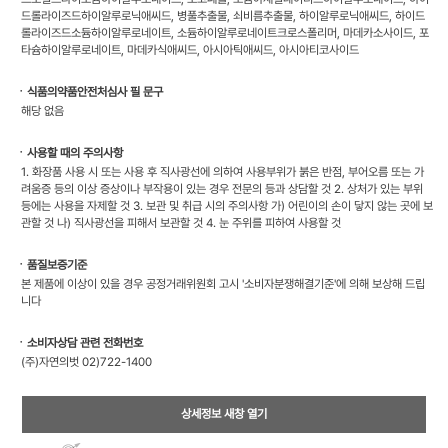
드롤라이즈드하이알루로닉애씨드, 병풀추출물, 쇠비름추출물, 하이알루로닉애씨드, 하이드
롤라이즈드소듐하이알루로네이트, 소듐하이알루로네이트크로스폴리머, 마데카소사이드, 포
타슘하이알루로네이트, 마데카식애씨드, 아시아틱애씨드, 아시아티코사이드
ㆍ식품의약품안전처심사 필 문구
해당 없음
ㆍ사용할 때의 주의사항
1. 화장품 사용 시 또는 사용 후 직사광선에 의하여 사용부위가 붉은 반점, 부어오름 또는 가
려움증 등의 이상 증상이나 부작용이 있는 경우 전문의 등과 상담할 것 2. 상처가 있는 부위
등에는 사용을 자제할 것 3. 보관 및 취급 시의 주의사항 가) 어린이의 손이 닿지 않는 곳에 보
관할 것 나) 직사광선을 피해서 보관할 것 4. 눈 주위를 피하여 사용할 것
ㆍ품질보증기준
본 제품에 이상이 있을 경우 공정거래위원회 고시 '소비자분쟁해결기준'에 의해 보상해 드립
니다
ㆍ소비자상담 관련 전화번호
(주)자연의벗 02)722-1400
상세정보 새창 열기