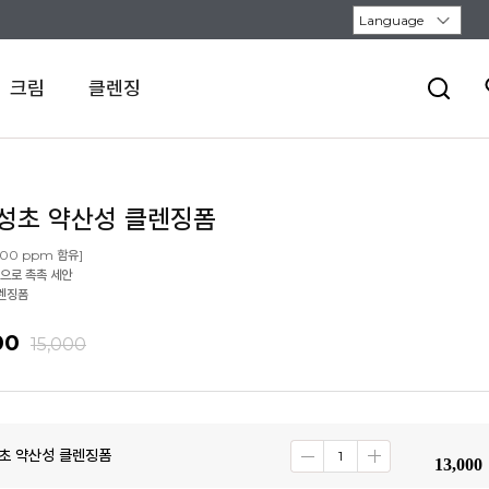
크림
클렌징
성초 약산성 클렌징폼
00 ppm 함유]
으로 촉촉 세안
렌징폼
00
15,000
초 약산성 클렌징폼
13,000