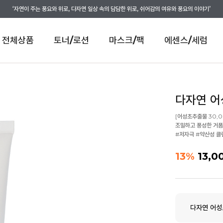
‘자연이 주는 풍요와 위로, 다자연 일상 속의 담담한 위로, 쉬어감의 여유와 풍요의 이야기’
전체상품
토너/로션
마스크/팩
에센스/세럼
다자연 어
[어성초추출물 30,0
조밀하고 풍성한 거품
#저자극 #약산성 클
13
%
13,0
다자연 어성