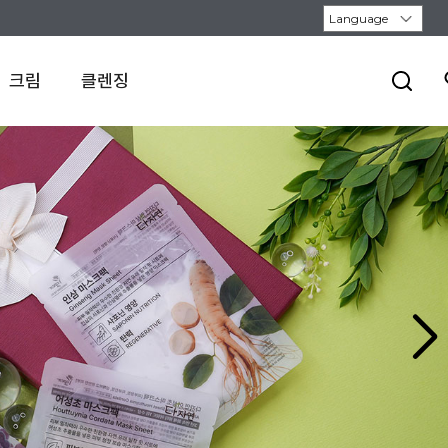
크림
클렌징