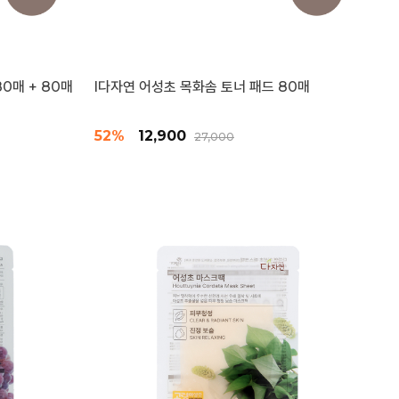
0매 + 80매
l다자연 어성초 목화솜 토너 패드 80매
52%
12,900
27,000