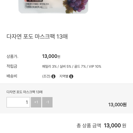
다자연 포도 마스크팩 13매
13,000
상품가.
원
적립금
패밀리 3% / 실버 5% / 골드 7% / VIP 10%
배송비
(조건)
지역별
다자연 포도 마스크팩 13매
+1
-1
13,000
원
13,000
총 상품 금액
원