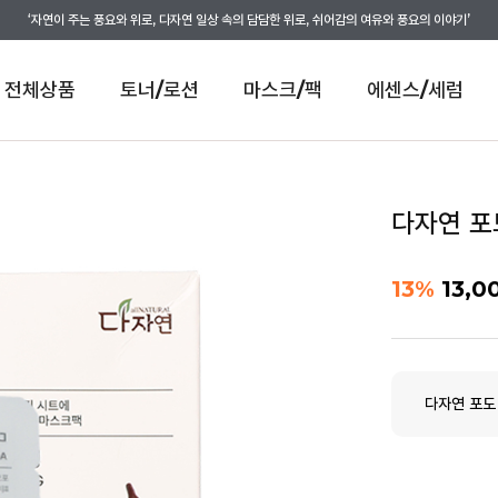
‘자연이 주는 풍요와 위로, 다자연 일상 속의 담담한 위로, 쉬어감의 여유와 풍요의 이야기’
전체상품
토너/로션
마스크/팩
에센스/세럼
다자연 포
13
%
13,0
다자연 포도