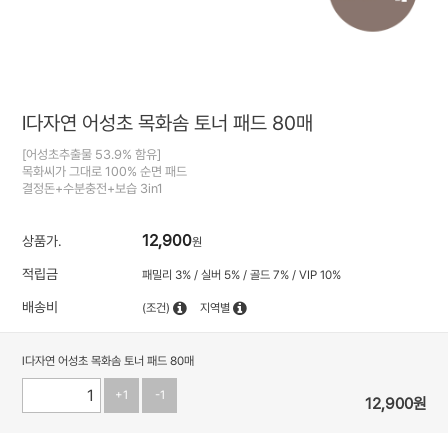
l다자연 어성초 목화솜 토너 패드 80매
[어성초추출물 53.9% 함유]
목화씨가 그대로 100% 순면 패드
결정돈+수분충전+보습 3in1
12,900
상품가.
원
적립금
패밀리 3% / 실버 5% / 골드 7% / VIP 10%
배송비
(조건)
지역별
l다자연 어성초 목화솜 토너 패드 80매
+1
-1
12,900
원