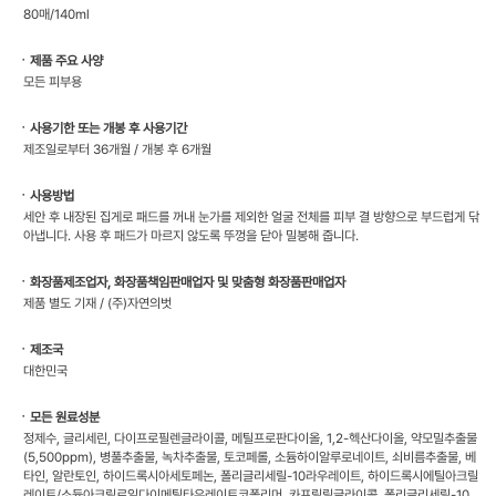
80매/140ml
ㆍ제품 주요 사양
모든 피부용
ㆍ사용기한 또는 개봉 후 사용기간
제조일로부터 36개월 / 개봉 후 6개월
ㆍ사용방법
세안 후 내장된 집게로 패드를 꺼내 눈가를 제외한 얼굴 전체를 피부 결 방향으로 부드럽게 닦
아냅니다. 사용 후 패드가 마르지 않도록 뚜껑을 닫아 밀봉해 줍니다.
ㆍ화장품제조업자, 화장품책임판매업자 및 맞춤형 화장품판매업자
제품 별도 기재 / (주)자연의벗
ㆍ제조국
대한민국
ㆍ모든 원료성분
정제수, 글리세린, 다이프로필렌글라이콜, 메틸프로판다이올, 1,2-헥산다이올, 약모밀추출물
(5,500ppm), 병풀추출물, 녹차추출물, 토코페롤, 소듐하이알루로네이트, 쇠비름추출물, 베
타인, 알란토인, 하이드록시아세토페논, 폴리글리세릴-10라우레이트, 하이드록시에틸아크릴
레이트/소듐아크릴로일다이메틸타우레이트코폴리머, 카프릴릴글라이콜, 폴리글리세릴-10