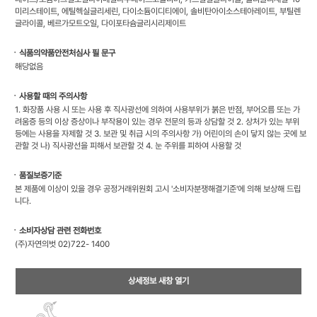
미리스테이트, 에틸헥실글리세린, 다이소듐이디티에이, 솔비탄아이소스테아레이트, 부틸렌
글라이콜, 베르가모트오일, 다이포타슘글리시리제이트
ㆍ식품의약품안전처심사 필 문구
해당없음
ㆍ사용할 때의 주의사항
1. 화장품 사용 시 또는 사용 후 직사광선에 의하여 사용부위가 붉은 반점, 부어오름 또는 가
려움증 등의 이상 증상이나 부작용이 있는 경우 전문의 등과 상담할 것 2. 상처가 있는 부위
등에는 사용을 자제할 것 3. 보관 및 취급 시의 주의사항 가) 어린이의 손이 닿지 않는 곳에 보
관할 것 나) 직사광선을 피해서 보관할 것 4. 눈 주위를 피하여 사용할 것
ㆍ품질보증기준
본 제품에 이상이 있을 경우 공정거래위원회 고시 '소비자분쟁해결기준'에 의해 보상해 드립
니다.
ㆍ소비자상담 관련 전화번호
(주)자연의벗 02)722- 1400
상세정보 새창 열기