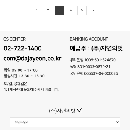
1
2
3
4
5
(주)자연의벗