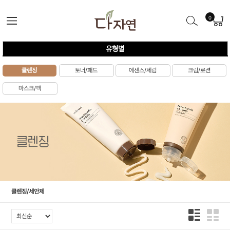
0
유형별
클렌징
토너/패드
에센스/세럼
크림/로션
마스크/팩
클렌징/세안제