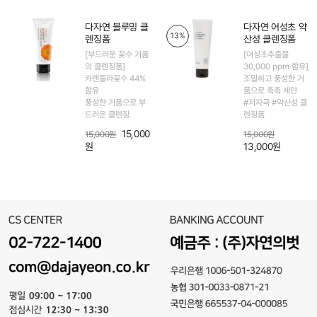
다자연 블루밍 클
다자연 어성초 약
13%
렌징폼
산성 클렌징폼
[부드러운 꽃수 거품
[어성초추출물
의 클렌징폼]
30,000 ppm 함유]
카렌둘라꽃수 44%
조밀하고 풍성한 거
함유
품으로 촉촉 세안
풍성한 거품으로 부
#저자극 #약산성 클
드러운 클렌징
렌징폼
15,000
15,000원
15,000원
원
13,000원