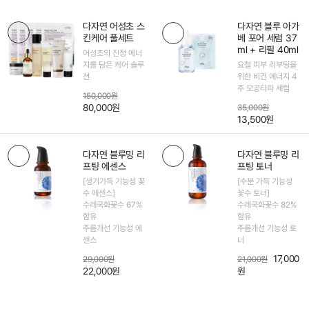
다자연 어성초 스
다자연 블루 아가
킨케어 풀세트
베 포어 세럼 37
ml + 리필 40ml
어성초의 진정 에너
지를 담은 케어 솔루
요철 피부 리부팅을
션
위한 비건 에너지 4
주 모공타파 세럼
150,000원
80,000원
35,000원
13,500원
다자연 블루밍 리
다자연 블루밍 리
프팅 에센스
프팅 토너
[생기가득 기능성 꽃
[수분 가득 기능성
수 에센스]
꽃수 토너]
수레국화꽃수 67%
수레국화꽃수 82%
함유
함유
주름개선 기능성 에
주름개선 기능성 토
센스
너
17,000
29,000원
21,000원
22,000원
원