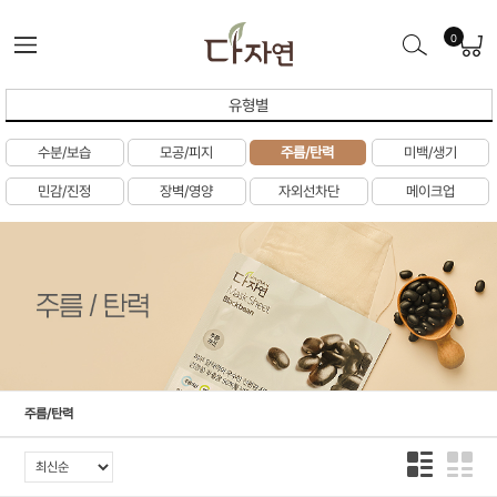
0
유형별
수분/보습
모공/피지
주름/탄력
미백/생기
민감/진정
장벽/영양
자외선차단
메이크업
주름/탄력